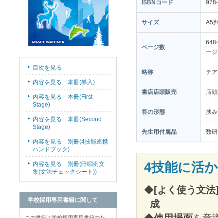
ISBNコード
978-
サイズ
A5
64
ページ数
ージ
目次を見る
略称
チア
内容を見る 本冊(導入)
書店店頭販売
店
内容を見る 本冊(First
Stage)
答の形態
挟み
内容を見る 本冊(Second
Stage)
先生用付属品
数研
内容を見る 別冊(4技能連携
ハンドブック)
4技能に活
内容を見る 別冊(暗唱例文
集(文法チェックシート))
◆
[よく使う文法
学校採用専用書籍に関して
成
◆
使用場面
を意
この書籍は学校採用専用書籍のた