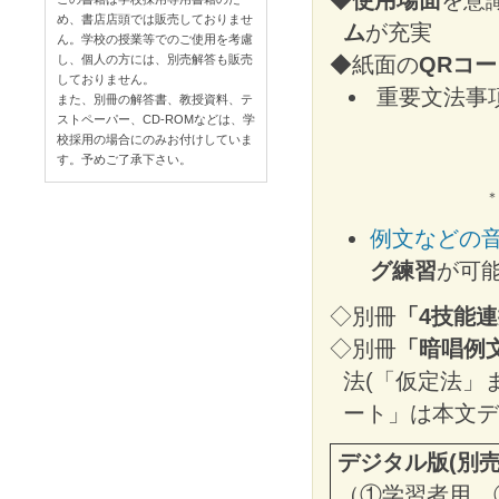
め、書店店頭では販売しておりませ
ム
が充実
ん。学校の授業等でのご使用を考慮
◆紙面の
QRコ
し、個人の方には、別売解答も販売
しておりません。
重要文法事
また、別冊の解答書、教授資料、テ
ストペーパー、CD-ROMなどは、学
校採用の場合にのみお付けしていま
す。予めご了承下さい。
＊
例文などの
グ練習
が可
◇別冊
「4技能
◇別冊
「暗唱例
法(「仮定法」
ート」は本文デ
デジタル版(別
（①学習者用，