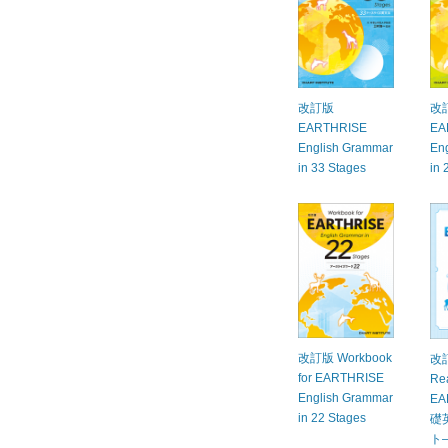
改訂版
改
EARTHRISE
EA
English Grammar
En
in 33 Stages
in 
改訂版 Workbook
改訂
for EARTHRISE
Rea
English Grammar
EA
in 22 Stages
礎
ト