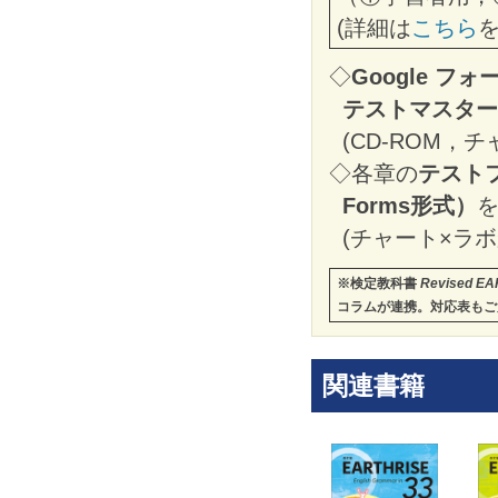
(詳細は
こちら
を
◇
Google フォ
テストマスター
(CD-ROM
◇各章の
テストフ
Forms形式）
(チャート×ラ
※検定教科書
Revised EAR
コラムが連携。対応表もご
関連書籍