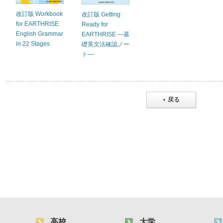
改訂版 Workbook
改訂版 Getting
for EARTHRISE
Ready for
English Grammar
EARTHRISE ―基
in 22 Stages
礎英文法確認ノー
ト―
戻る
高校
大学