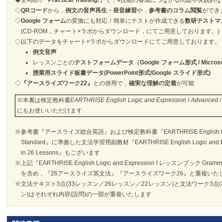
◆全4回の
「Practical Training!」
で，4技能の養成につながる問題や実践的な
◇
QRコード
から，
例文の音声再生・発音練習
や，
参考書のコラム閲覧
ができ
◇
Google フォーム
の変換にも対応！簡単にテストが作成できる
数研テストマ
(CD-ROM，チャート×ラボからダウンロード，にてご用意しております。)
◇以下のデータをチャート×ラボからダウンロードにてご用意しております。
例文音声
レッスンごとの
テストフォームデータ（Google フォーム形式 / Microso
授業用スライド板書データ(PowerPoint形式/Google スライド形式)
◇
『アースライズワーク22』
との併用で，
確実な理解の定着
が可能
※本書は検定教科書
EARTHRISE English Logic and Expression I Advanced / 
にもお使いいただけます
※参考書『アースライズ総合英語』および検定教科書『EARTHRISE English Logic an
Standard』に準拠した文法学習用副教材『EARTHRISE English Logic and E
in 26 Lessons』もございます
※上記『EARTHRISE English Logic and Expression I レッスンブック Gr
を含め，『26アースライズ英文法』『アースライズワーク26』と重複いた
※文法テキスト3点(33レッスン／26レッスン／22レッスン)と文法ワーク3点(
ン)はそれぞれ内容(設問)の一部が重複いたします