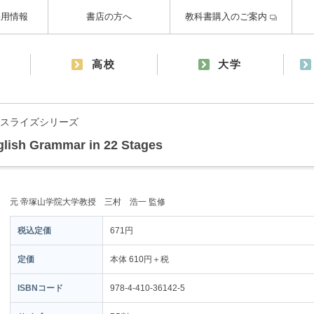
採用情報
書店の方へ
教科書購入のご案内
高校
大学
スライズシリーズ
sh Grammar in 22 Stages
元 帝塚山学院大学教授 三村 浩一 監修
税込定価
671円
定価
本体 610円＋税
ISBNコード
978-4-410-36142-5