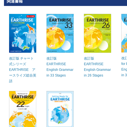
関連書籍
改訂
改訂版 チャート
改訂版
改訂版
for
式シリーズ
EARTHRISE
EARTHRISE
Eng
EARTHRISE ア
English Grammar
English Grammar
in 
ースライズ総合英
in 33 Stages
in 26 Stages
語