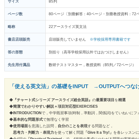
サイズ
B5判
ページ数
80ページ〔別冊解答：40ページ・別冊教授資料：72
略称
22アースライズ英文法
書店店頭販売
店頭販売していません
※学校採用専用書籍です
答の形態
別括り（高等学校採用以外ではおつけしません）
先生用付属品
数研テストマスター，教授資料（B5判／72ページ）
「使える英文法」の基礎をINPUT →OUTPUTへつな
◆
『チャート式シリーズ アースライズ総合英語』
の
最重要項目
を
精選
◆
簡潔でわかりやすい解説＋項目対応型EXERCISES
◆
INTRODUCTION
で，中学既習事項(時制，準動詞，関係詞)をていねいにフ
◆
基本的な問題形式
で無理なく学習
◆
使用場面
を意識した設問，
自分のことを表現
する問題など，
思考力・判断力・表現力
を使って解く問題
「Give It a Try!」
を各レッスン