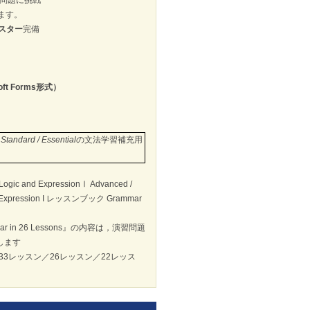
問題に挑戦
ます。
スター
完備
ft Forms形式）
Standard / Essential
の文法学習補充用
d ExpressionⅠ Advanced /
xpression I レッスンブック Grammar
ammar in 26 Lessons』の内容は，演習問題
します
33レッスン／26レッスン／22レッス