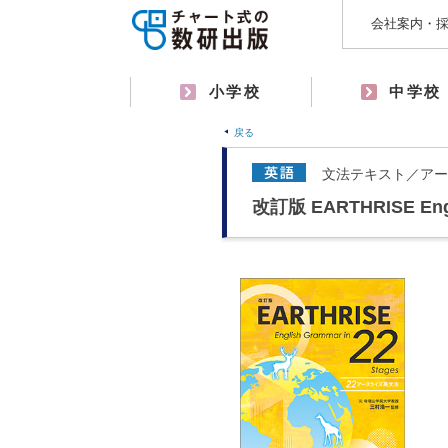
会社案内・
小学校
中学校
戻る
文法テキスト／アー
改訂版 EARTHRISE Engli