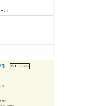
ページ〕
げる
22 LESSONS
ォロー
に収録