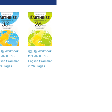
版 Workbook
改訂版 Workbook
 EARTHRISE
for EARTHRISE
lish Grammar
English Grammar
33 Stages
in 26 Stages