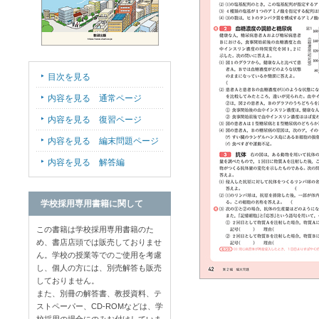
目次を見る
内容を見る 通常ページ
内容を見る 復習ページ
内容を見る 編末問題ページ
内容を見る 解答編
学校採用専用書籍に関して
この書籍は学校採用専用書籍のた
め、書店店頭では販売しておりませ
ん。学校の授業等でのご使用を考慮
し、個人の方には、別売解答も販売
しておりません。
また、別冊の解答書、教授資料、テ
ストペーパー、CD-ROMなどは、学
校採用の場合にのみお付けしていま