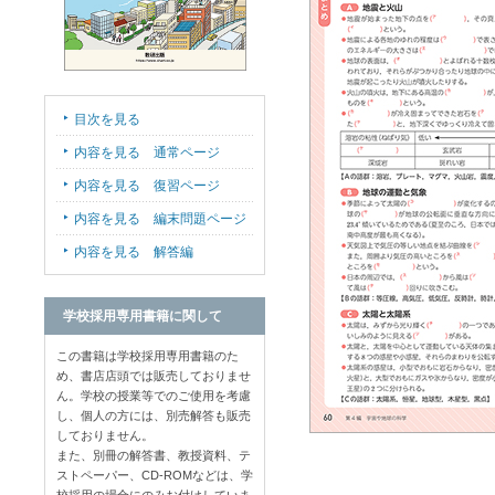
目次を見る
内容を見る 通常ページ
内容を見る 復習ページ
内容を見る 編末問題ページ
内容を見る 解答編
学校採用専用書籍に関して
この書籍は学校採用専用書籍のた
め、書店店頭では販売しておりませ
ん。学校の授業等でのご使用を考慮
し、個人の方には、別売解答も販売
しておりません。
また、別冊の解答書、教授資料、テ
ストペーパー、CD-ROMなどは、学
校採用の場合にのみお付けしていま