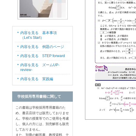
内容を見る 基本事項
（Let’s Start）
内容を見る 例題のページ
内容を見る STEP forward
内容を見る ズームUP-
review-
内容を見る 実践編
学校採用専用書籍に関して
この書籍は学校採用専用書籍のた
め、書店店頭では販売しておりませ
ん。学校の授業等でのご使用を考慮
し、個人の方には、別売解答も販売
しておりません。
また、別冊の解答書、教授資料、テ