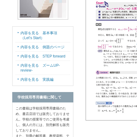
内容を見る 基本事項
（Let’s Start）
内容を見る 例題のページ
内容を見る STEP forward
内容を見る ズームUP-
review-
内容を見る 実践編
学校採用専用書籍に関して
この書籍は学校採用専用書籍のた
め、書店店頭では販売しておりませ
ん。学校の授業等でのご使用を考慮
し、個人の方には、別売解答も販売
しておりません。
また、別冊の解答書、教授資料、テ