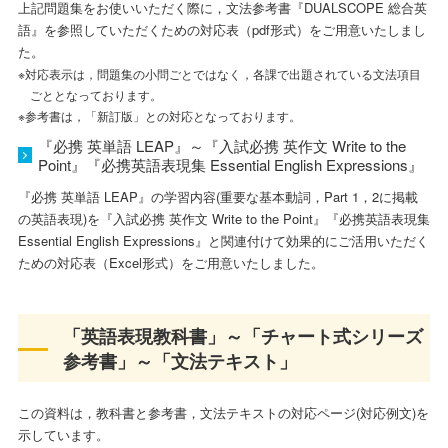
上記問題集をお使いいただく際に，文法参考書『DUALSCOPE 総合英
語』を参照していただくための対応表（pdf形式）をご用意いたしまし
た。
対応表示は，問題集の小問ごとではなく，各課で出題されている文法項目
ごととなっております。
参考書は，「新訂版」との対応となっております。
『必携 英単語 LEAP』～『入試必携 英作文 Write to the
Point』『必携英語表現集 Essential English Expressions』
『必携 英単語 LEAP』の学習内容(重要な基本動詞，Part 1，2に掲載
の英語表現)を『入試必携 英作文 Write to the Point』『必携英語表現集
Essential English Expressions』と関連付けて効果的にご活用いただく
ための対応表（Excel形式）をご用意いたしました。
「英語表現教科書」～「チャート式シリーズ
参考書」～「文法テキスト」
この資料は，教科書と参考書，文法テキストの対応ページ(対応例文)を
示しています。