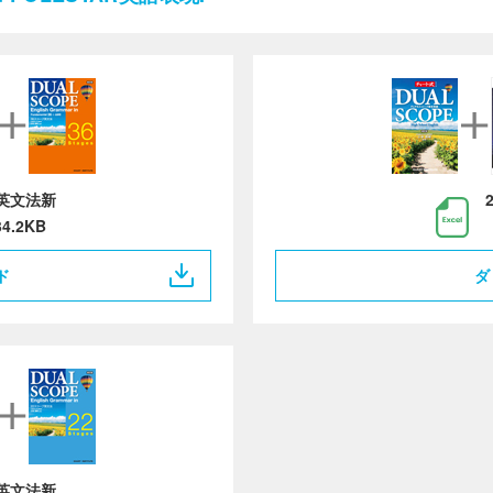
英文法新
34.2KB
ド
ダ
英文法新