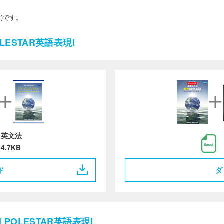
x)です。
LESTAR英語表現I
ド英文法
34.7KB
ド
ダ
POLESTAR英語表現I