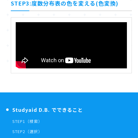
STEP3:度数分布表の色を変える(色変換)
Studyaid D.B. でできること
STEP1（検索）
STEP2（選択）