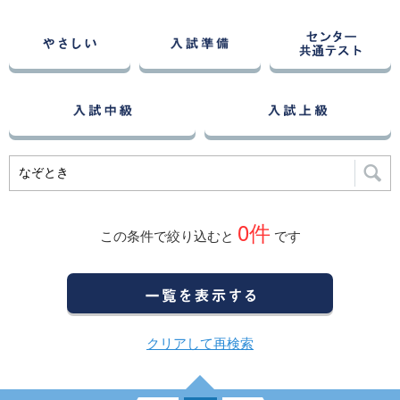
0
件
この条件で絞り込むと
です
クリアして再検索