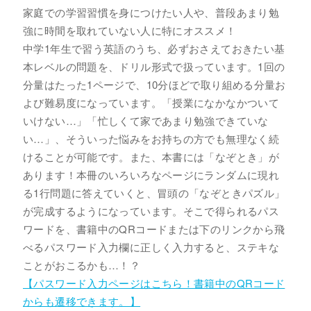
家庭での学習習慣を身につけたい人や、普段あまり勉
強に時間を取れていない人に特にオススメ！
中学1年生で習う英語のうち、必ずおさえておきたい基
本レベルの問題を、ドリル形式で扱っています。1回の
分量はたった1ページで、10分ほどで取り組める分量お
よび難易度になっています。「授業になかなかついて
いけない…」「忙しくて家であまり勉強できていな
い…」、そういった悩みをお持ちの方でも無理なく続
けることが可能です。また、本書には「なぞとき」が
あります！本冊のいろいろなページにランダムに現れ
る1行問題に答えていくと、冒頭の「なぞときパズル」
が完成するようになっています。そこで得られるパス
ワードを、書籍中のQRコードまたは下のリンクから飛
べるパスワード入力欄に正しく入力すると、ステキな
ことがおこるかも…！？
【パスワード入力ページはこちら！書籍中のQRコード
からも遷移できます。】