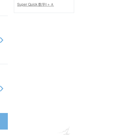
Super Quick 数学Ⅰ＋Ａ