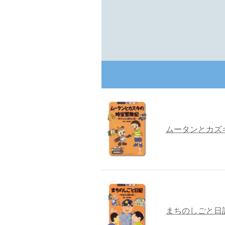
ムータンとカズ
まちのしごと日