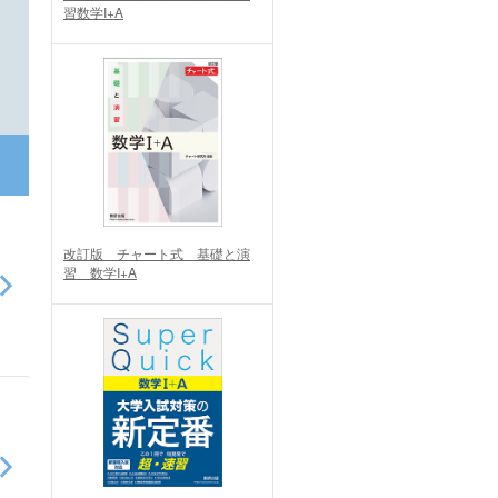
習数学I+A
改訂版 チャート式 基礎と演
習 数学I+A