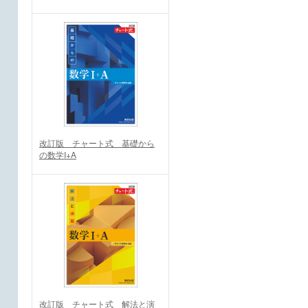
改訂版 チャート式 基礎から
の数学I+A
改訂版 チャート式 解法と演