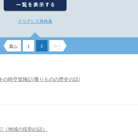
クリアして再検索
前へ
1
2
次へ
キの時空冒険記(乗りものの歴史の話)
記（地域の役割の話）