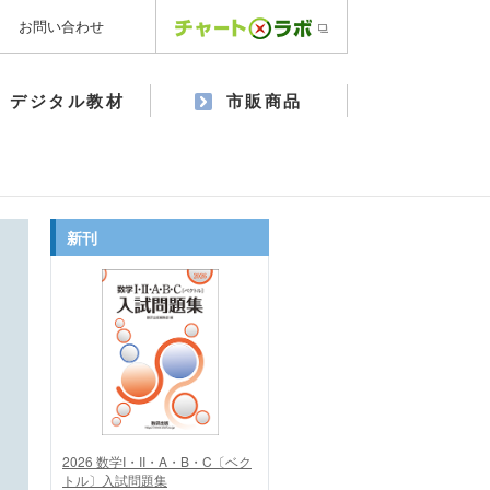
お問い合わせ
デジタル教材
市販商品
新刊
2026 数学I・II・A・B・C〔ベク
トル〕入試問題集