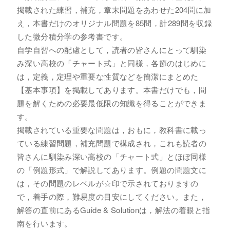
掲載された練習，補充，章末問題をあわせた204問に加
え，本書だけのオリジナル問題を85問，計289問を収録
した微分積分学の参考書です。
自学自習への配慮として，読者の皆さんにとって馴染
み深い高校の「チャート式」と同様，各節のはじめに
は，定義，定理や重要な性質などを簡潔にまとめた
【基本事項】を掲載してあります。本書だけでも，問
題を解くための必要最低限の知識を得ることができま
す。
掲載されている重要な問題は，おもに，教科書に載っ
ている練習問題，補充問題で構成され，これも読者の
皆さんに馴染み深い高校の「チャート式」とほぼ同様
の「例題形式」で解説してあります。例題の問題文に
は，その問題のレベルが☆印で示されておりますの
で，着手の際，難易度の目安にしてください。また，
解答の直前にあるGuide & Solutionは，解法の着眼と指
南を行います。