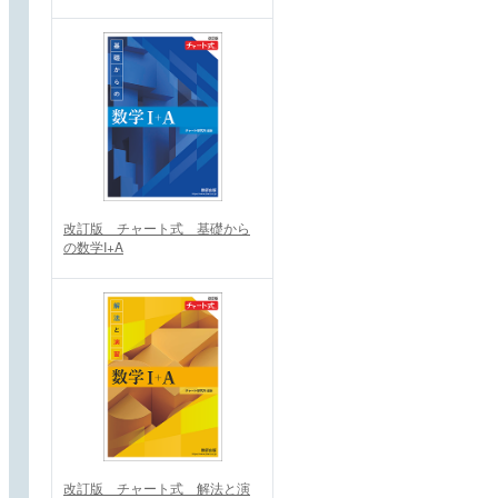
改訂版 チャート式 基礎から
の数学I+A
改訂版 チャート式 解法と演