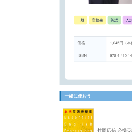
一般
高校生
英語
入
価格
1,045円（
ISBN
978-4-410-1
一緒に使おう
竹岡広信 必携英語表現集