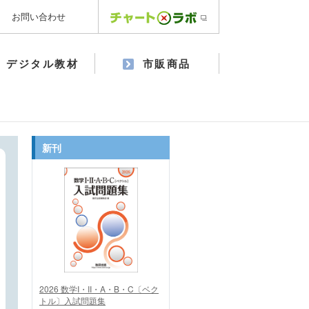
お問い合わせ
デジタル教材
市販商品
新刊
2026 数学I・II・A・B・C〔ベク
トル〕入試問題集