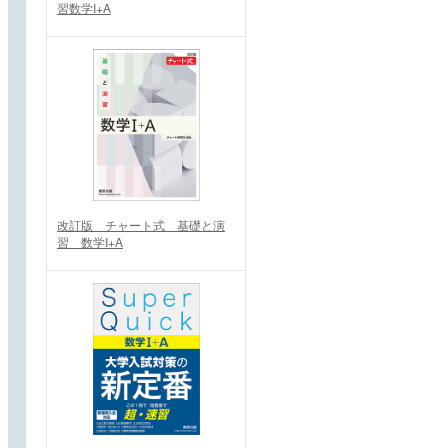
習数学I+A
改訂版 チャート式 基礎と演
習 数学I+A