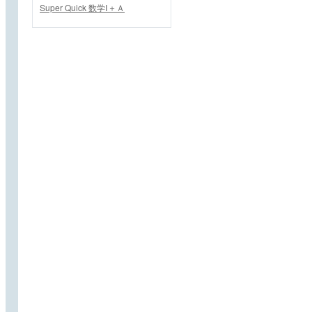
Super Quick 数学Ⅰ＋Ａ