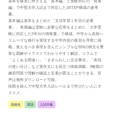
基本を確実に押さえる「基本編」と受験対応の「発展
編」で中堅大学入試まで対応した2STEP構成の参考
書。
基本編は基本をまとめた「文法学習１年目の必要
量」、発展編は受験に必要な応用をまとめた「大学受
験に対応した3年分の情報量」で構成。中学から高校へ
スムーズな移行を実現する中学内容の復習を序章に掲
載。覚えるべき表現を含んだシンプルな555の例文を豊
富な図解やイラストでわかりやすく解説。コラムで
「よくある間違い」「まぎらわしい文法事項」「表現
の使い分け」など英作文にも役立つ情報満載。3種類の
練習問題で理解の確認と定着が図ることができる。音
声は無料ダウンロード可能。
段階を踏んで中堅大学入試レベルまで学びたい人にオ
ススメ。
高校生
英語
入試中級