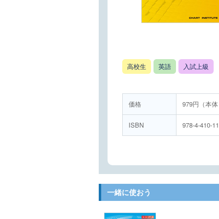
高校生
英語
入試上級
価格
979円（本体
ISBN
978-4-410-1
一緒に使おう