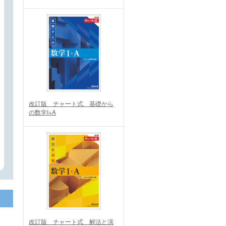
改訂版 チャート式 基礎から
の数学I+A
改訂版 チャート式 解法と演