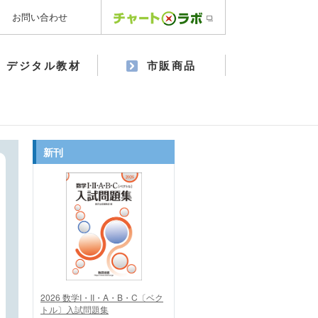
お問い合わせ
デジタル教材
市販商品
新刊
2026 数学I・II・A・B・C〔ベク
トル〕入試問題集