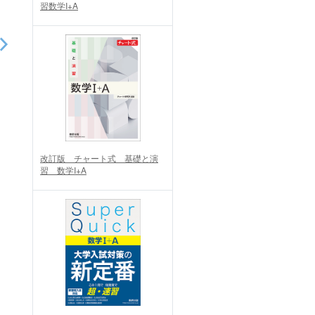
習数学I+A
改訂版 チャート式 基礎と演
習 数学I+A