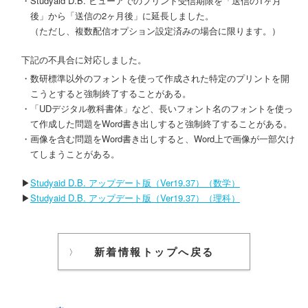
・Studyaid D.B. ビューアでのプリント受信期限を「送信の1ヶ月
後」から「送信の2ヶ月後」に延長しました。
（ただし、複数配信オプション設定済みの場合に限ります。）
下記の不具合に対応しました。
・数研標準以外のフォントを使って作成された特定のプリントを開
こうとすると強制終了することがある。
・「UDデジタル教科書体」など、長いフォント名のフォントを使っ
て作成した問題をWord書き出しすると強制終了することがある。
・画像を含む問題をWord書き出しすると、Word上で画像が一部欠け
てしまうことがある。
▶
Studyaid D.B. アップデート版（Ver19.37）（数学）
▶
Studyaid D.B. アップデート版（Ver19.37）（理科）
新着情報トップへ戻る