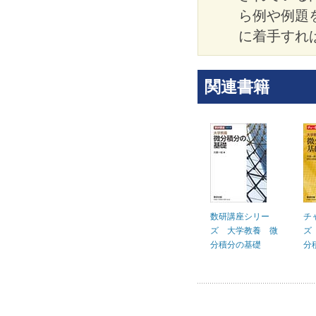
ら例や例題
に着手すれ
関連書籍
数研講座シリー
チ
ズ 大学教養 微
ズ
分積分の基礎
分