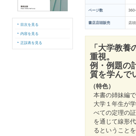
ページ数
36
書店店頭販売
店頭
目次を見る
内容を見る
正誤表を見る
「大学教養
重視。
例・例題の
質を学んで
（特色）
本書の姉妹編で
大学１年生が学
べての定理の証
を通じて線形代
るということを