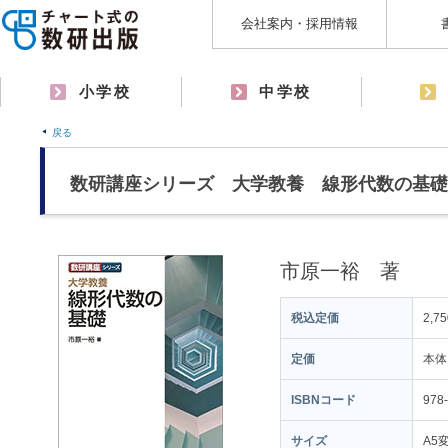
会社案内・採用情報
小学校
中学校
戻る
数研講座シリーズ 大学教養 線形代数の基礎
市原一裕 著
税込定価
2,7
定価
本体
ISBNコード
978
サイズ
A5