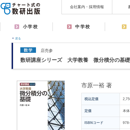
会社案内・採用情報
小学校
中学校
戻る
店売参
数研講座シリーズ 大学教養 微分積分の基礎
市原一裕 著
税込定価
2,7
定価
本体
ISBNコード
978