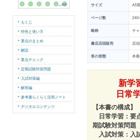
サイズ
A5
ページ数
24
もくじ
略称
チャ
特色と使い方
要点のまとめ
書店店頭販売
店頭
解説
答の形態
本冊
要点チェック
定期試験対策問題
入試対策編
新学
解答編
日常
参考書らくらく活用ノート
【本書の構成】
デジタルコンテンツ
日常学習：要点
期試験対策問題
入試対策：入