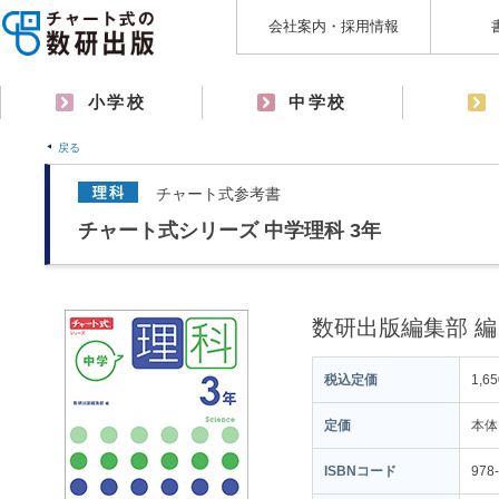
会社案内・採用情報
小学校
中学校
戻る
チャート式参考書
チャート式シリーズ 中学理科 3年
数研出版編集部 編
税込定価
1,6
定価
本体
ISBNコード
978