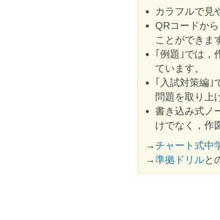
カラフルで見
QRコードか
ことができま
｢例題｣では
ています。
｢入試対策編
問題を取り上
書き込み式ノ
けでなく，作
→
チャート式中
→
準拠ドリル
と