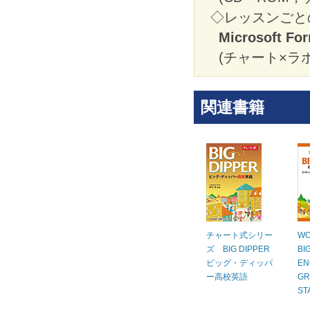
◇レッスンごと
Microsoft 
(チャート×ラ
関連書籍
チャート式シリー
WO
ズ BIG DIPPER
BI
ビッグ・ディッパ
EN
ー高校英語
GR
ST