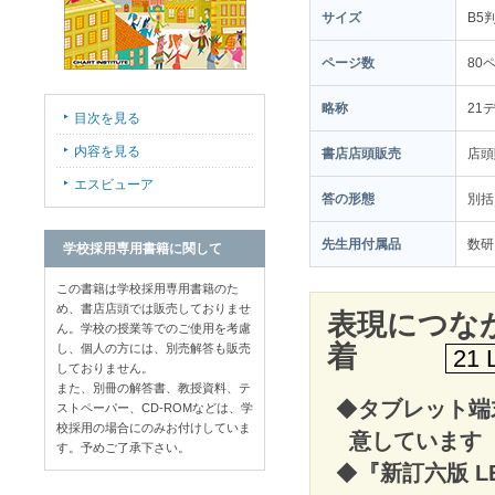
サイズ
B5
ページ数
80
略称
21
目次を見る
内容を見る
書店店頭販売
店
エスビューア
答の形態
別括
先生用付属品
数研
学校採用専用書籍に関して
この書籍は学校採用専用書籍のた
め、書店店頭では販売しておりませ
表現につな
ん。学校の授業等でのご使用を考慮
着
し、個人の方には、別売解答も販売
21 
しておりません。
また、別冊の解答書、教授資料、テ
◆
タブレット端
ストペーパー、CD-ROMなどは、学
校採用の場合にのみお付けしていま
意しています
す。予めご了承下さい。
◆
『新訂六版 LEA