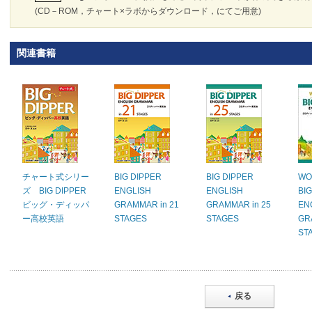
(CD－ROM，チャート×ラボからダウンロード，にてご用意)
関連書籍
チャート式シリー
BIG DIPPER
BIG DIPPER
WO
ズ BIG DIPPER
ENGLISH
ENGLISH
BI
ビッグ・ディッパ
GRAMMAR in 21
GRAMMAR in 25
EN
ー高校英語
STAGES
STAGES
GR
ST
戻る