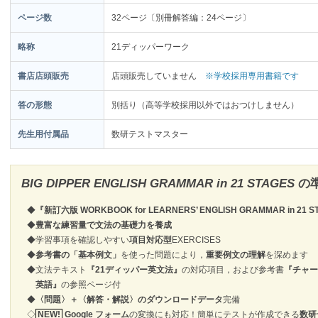
ページ数
32ページ〔別冊解答編：24ページ〕
略称
21ディッパーワーク
書店店頭販売
店頭販売していません
※学校採用専用書籍です
答の形態
別括り（高等学校採用以外ではおつけしません）
先生用付属品
数研テストマスター
BIG DIPPER ENGLISH GRAMMAR in 21 STAGES
の
◆
『新訂六版 WORKBOOK for LEARNERS’ ENGLISH GRAMMAR in 
◆
豊富な練習量で文法の基礎力を養成
◆学習事項を確認しやすい
項目対応型
EXERCISES
◆
参考書の「基本例文」
を使った問題により，
重要例文の理解
を深めます
◆文法テキスト
『21ディッパー英文法』
の対応項目，および参考書
『チャー
英語』
の参照ページ付
◆
〈問題〉＋〈解答・解説〉のダウンロードデータ
完備
◇
NEW!
Google フォーム
の変換にも対応！簡単にテストが作成できる
数研