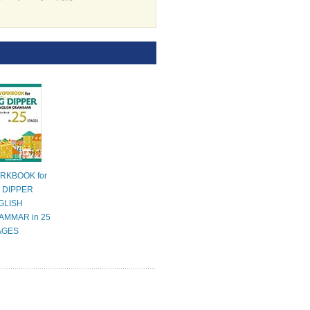
RKBOOK for
G DIPPER
GLISH
AMMAR in 25
AGES