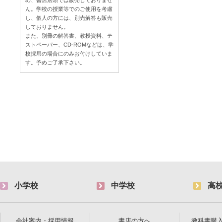
め、書店店頭では販売しておりませ
ん。学校の授業等でのご使用を考慮
し、個人の方には、別売解答も販売
しておりません。
また、別冊の解答書、教授資料、テ
ストペーパー、CD-ROMなどは、学
校採用の場合にのみお付けしていま
す。予めご了承下さい。
小学校
中学校
高
会社案内・採用情報
書店の方へ
教科書購