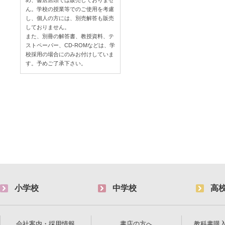
め、書店店頭では販売しておりませ
ん。学校の授業等でのご使用を考慮
し、個人の方には、別売解答も販売
しておりません。
また、別冊の解答書、教授資料、テ
ストペーパー、CD-ROMなどは、学
校採用の場合にのみお付けしていま
す。予めご了承下さい。
小学校
中学校
高
会社案内・採用情報
書店の方へ
教科書購