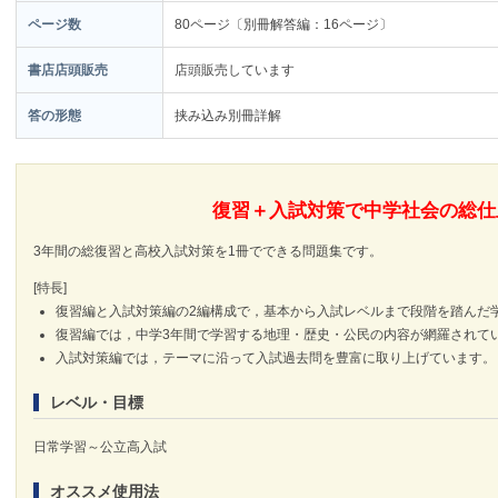
ページ数
80ページ〔別冊解答編：16ページ〕
書店店頭販売
店頭販売しています
答の形態
挟み込み別冊詳解
復習＋入試対策で中学社会の総仕
3年間の総復習と高校入試対策を1冊でできる問題集です。
[特長]
復習編と入試対策編の2編構成で，基本から入試レベルまで段階を踏んだ
復習編では，中学3年間で学習する地理・歴史・公民の内容が網羅されて
入試対策編では，テーマに沿って入試過去問を豊富に取り上げています。
レベル・目標
日常学習～公立高入試
オススメ使用法