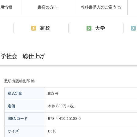
採用情報
書店の方へ
教科書購入のご案内
高校
大学
中学社会 総仕上げ
数研出版編集部 編
税込定価
913円
定価
本体 830円＋税
ISBNコード
978-4-410-15188-0
サイズ
B5判