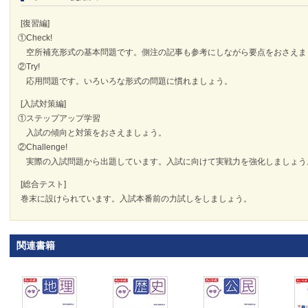
[復習編]
①Check!
空所補充形式の基本問題です。側注の記事も参考にしながら要点をおさえま
②Try!
応用問題です。いろいろな形式の問題に慣れましょう。
[入試対策編]
①ステップアップ学習
入試の傾向と対策をおさえましょう。
②Challenge!
実際の入試問題から出題しています。入試に向けて実戦力を強化しましょう
[総合テスト]
巻末に設けられています。入試本番前の力試しをしましょう。
関連書籍