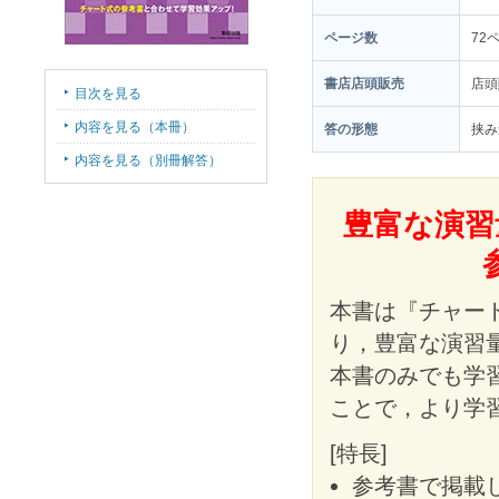
ページ数
72
書店店頭販売
店頭
目次を見る
内容を見る（本冊）
答の形態
挟み
内容を見る（別冊解答）
豊富な演習
本書は『チャー
り，豊富な演習
本書のみでも学
ことで，より学
[特長]
参考書で掲載