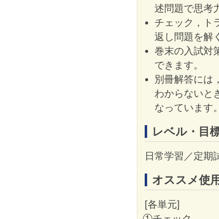
述問題で思考
チェック，ト
返し問題を解
巻末の入試対
できます。
別冊解答には
わからないと
なっています
レベル・目
日常学習／定期
オススメ使
[各単元]
①チェック