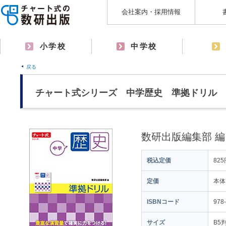
会社案内・採用情報
小学校
中学校
戻る
チャート式シリーズ 中学歴史 準拠ドリル
数研出版編集部 編
税込定価
825
定価
本体
ISBNコード
978
サイズ
B5