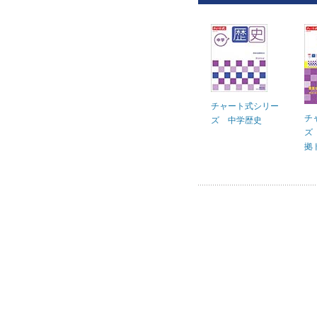
チャート式シリー
チ
ズ 中学歴史
ズ
拠