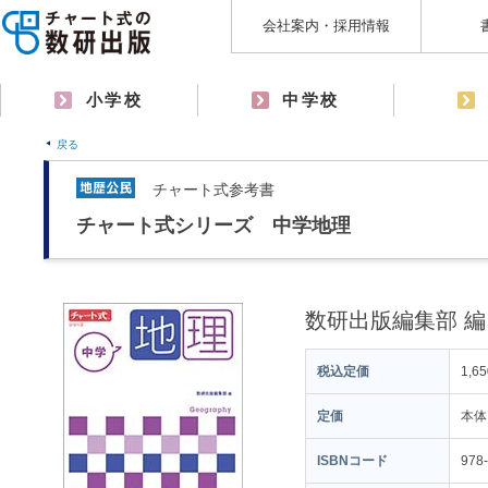
会社案内・採用情報
小学校
中学校
戻る
チャート式参考書
チャート式シリーズ 中学地理
数研出版編集部 編
税込定価
1,6
定価
本体
ISBNコード
978