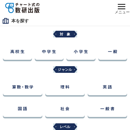
メニュー
本を探す
対 象
ジャンル
レベル