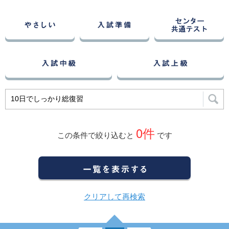
0
件
この条件で絞り込むと
です
クリアして再検索