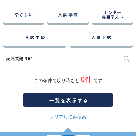
0
件
この条件で絞り込むと
です
クリアして再検索