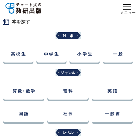
メニュー
本を探す
対 象
ジャンル
レベル