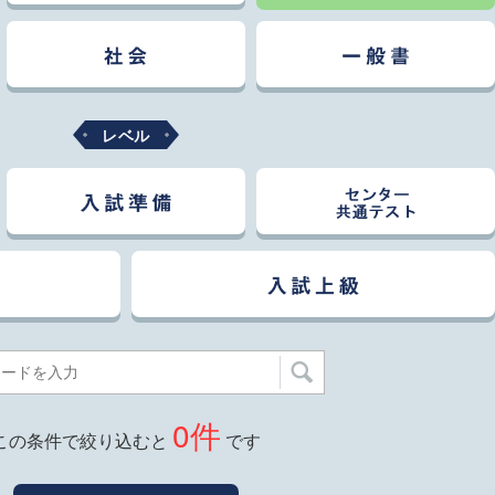
レベル
0
件
この条件で絞り込むと
です