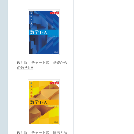
改訂版 チャート式 基礎から
の数学I+A
改訂版 チャート式 解法と演