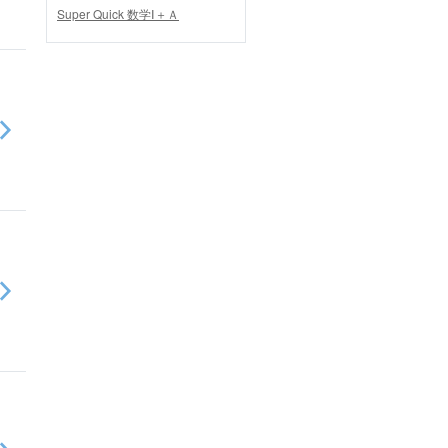
Super Quick 数学Ⅰ＋Ａ