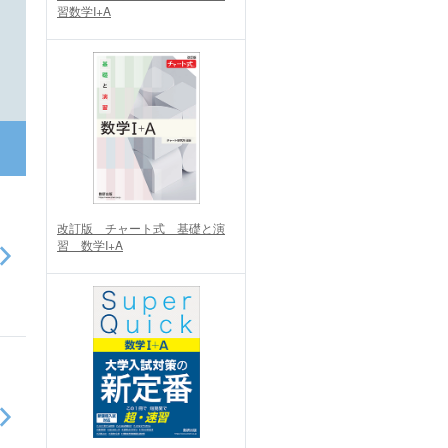
習数学I+A
改訂版 チャート式 基礎と演
習 数学I+A