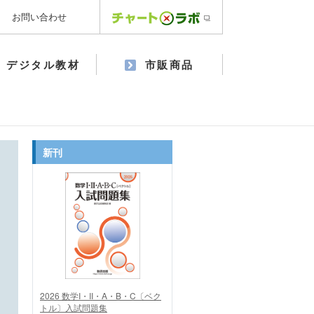
お問い合わせ
デジタル教材
市販商品
新刊
2026 数学I・II・A・B・C〔ベク
トル〕入試問題集