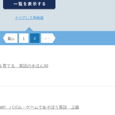
クリアして再検索
前へ
1
2
次へ
を育てる 英語のきほん30
 English! パズル・ゲームであそぼう英語 上級