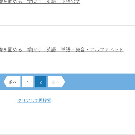
礎を固める 学ぼう！英語 英語の文
礎を固める 学ぼう！英語 単語・発音・アルファベット
前へ
1
2
次へ
クリアして再検索