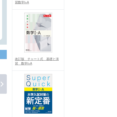
習数学I+A
改訂版 チャート式 基礎と演
習 数学I+A
たのしい物理