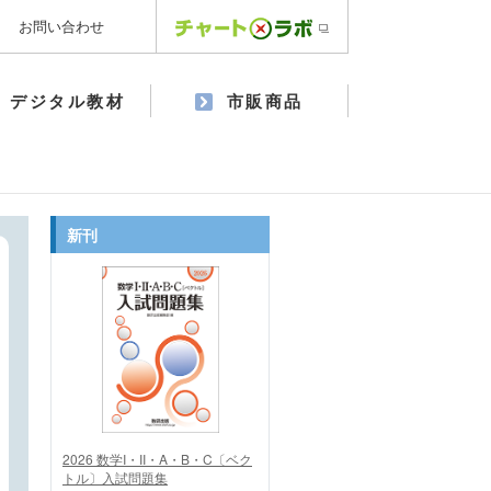
お問い合わせ
デジタル教材
市販商品
新刊
2026 数学I・II・A・B・C〔ベク
トル〕入試問題集