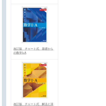
改訂版 チャート式 基礎から
の数学I+A
改訂版 チャート式 解法と演