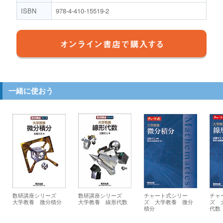
ISBN
978-4-410-15519-2
一緒に使おう
数研講座シリーズ
数研講座シリーズ
チャート式シリー
チャ
大学教養 微分積分
大学教養 線形代数
ズ 大学教養 微分
ズ 
積分
代数