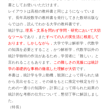
書としてお使いいただけます。
レイアウトは高校の教科書と同じようになっていま
す。長年高校数学の教科書を発行してきた数研出版な
らではの，読んでわかる大学の教科書です。
統計学は,
理系・文系を問わず学問・研究において大切
なツール
であり，また
すべての人の実生活に根差して
おります。しかしながら，
大学で学ぶ解析学，代数学
の知識を必要とすること，かつ解析学，代数学以外の
統計学独特の作法があるため，学習者に「難しい」と
言われることもあります。
この難しさの克服には統計
学の基礎的な事柄の徹底した理解が大切
です。
本書は，統計学を学ぶ動機，観測によって得られた値
から見出せること，その値をもとに推定や検定を行う
ための一通りの知識や，計算によって得られた結果の
統計的な考察の仕方について，懇切丁寧に解説しまし
た。
（特長）