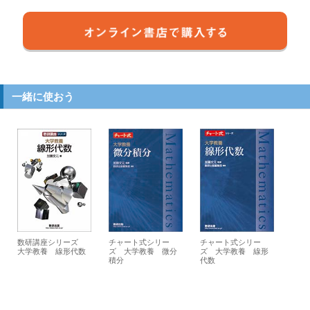
一緒に使おう
数研講座シリーズ
チャート式シリー
チャート式シリー
大学教養 線形代数
ズ 大学教養 微分
ズ 大学教養 線形
積分
代数