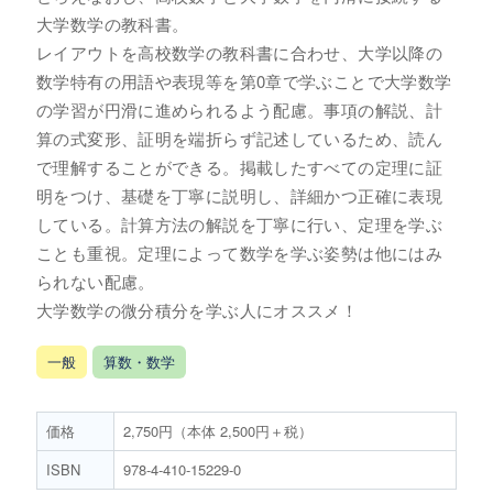
大学数学の教科書。
レイアウトを高校数学の教科書に合わせ、大学以降の
数学特有の用語や表現等を第0章で学ぶことで大学数学
の学習が円滑に進められるよう配慮。事項の解説、計
算の式変形、証明を端折らず記述しているため、読ん
で理解することができる。掲載したすべての定理に証
明をつけ、基礎を丁寧に説明し、詳細かつ正確に表現
している。計算方法の解説を丁寧に行い、定理を学ぶ
ことも重視。定理によって数学を学ぶ姿勢は他にはみ
られない配慮。
大学数学の微分積分を学ぶ人にオススメ！
一般
算数・数学
価格
2,750円（本体 2,500円＋税）
ISBN
978-4-410-15229-0