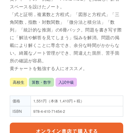
スペースを設けたノート。
「式と証明，複素数と方程式」「図形と方程式」「三
角関数，指数・対数関数」「微分法と積分法」「数
列」「統計的な推測」の6冊パック。問題を書き写す際
に「解法や解答を見てしまう」悩みを解消。問題の掲
載により解くことに専念でき、余分な時間がかからな
い。綺麗なノート管理ができ、間違えた箇所、苦手箇
所の確認が容易。
黄チャートを勉強する人にオススメ。
高校生
算数・数学
入試中級
価格
1,551円（本体 1,410円＋税）
ISBN
978-4-410-71454-2