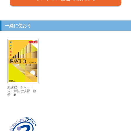
一緒に使おう
新課程 チャート
式 解法と演習 数
学II+B