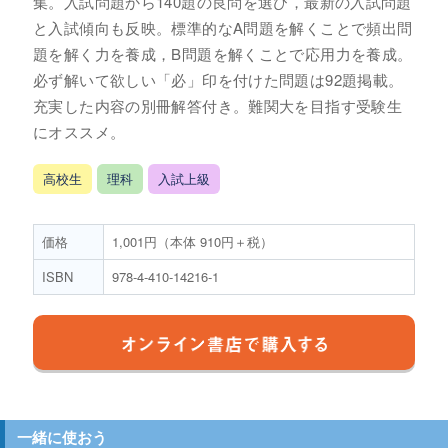
集。入試問題から140題の良問を選び，最新の入試問題
と入試傾向も反映。標準的なA問題を解くことで頻出問
題を解く力を養成，B問題を解くことで応用力を養成。
必ず解いて欲しい「必」印を付けた問題は92題掲載。
充実した内容の別冊解答付き。難関大を目指す受験生
にオススメ。
高校生
理科
入試上級
価格
1,001円（本体 910円＋税）
ISBN
978-4-410-14216-1
一緒に使おう