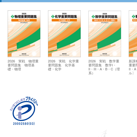
2026 実戦 物理重
2026 実戦 化学重
2026 実戦 数学重
新課
要問題集 物理基
要問題集 化学基
要問題集 数学I・
重要
礎・物理
礎・化学
II・III・A・B・C（理
II・
系）
ル〕