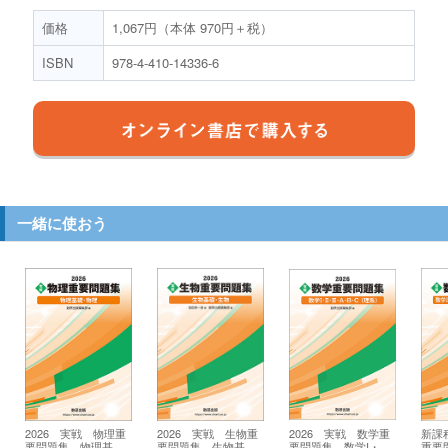
価格
1,067円（本体 970円＋税）
ISBN
978-4-410-14336-6
一緒に使おう
2026 実戦 物理重
2026 実戦 生物重
2026 実戦 数学重
新課
要問題集 物理基
要問題集 生物基
要問題集 数学I・
重要