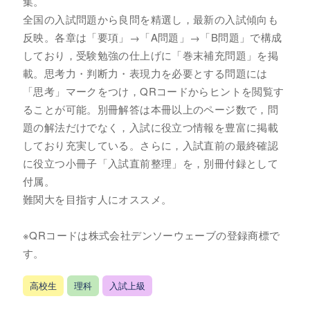
集。
全国の入試問題から良問を精選し，最新の入試傾向も
反映。各章は「要項」→「A問題」→「B問題」で構成
しており，受験勉強の仕上げに「巻末補充問題」を掲
載。思考力・判断力・表現力を必要とする問題には
「思考」マークをつけ，QRコードからヒントを閲覧す
ることが可能。別冊解答は本冊以上のページ数で，問
題の解法だけでなく，入試に役立つ情報を豊富に掲載
しており充実している。さらに，入試直前の最終確認
に役立つ小冊子「入試直前整理」を，別冊付録として
付属。
難関大を目指す人にオススメ。
※QRコードは株式会社デンソーウェーブの登録商標で
す。
高校生
理科
入試上級