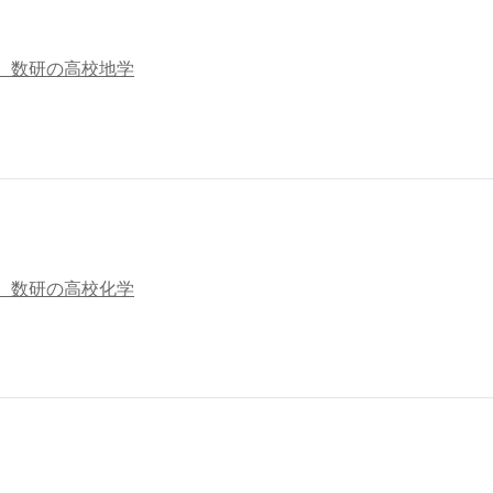
 数研の高校地学
 数研の高校化学