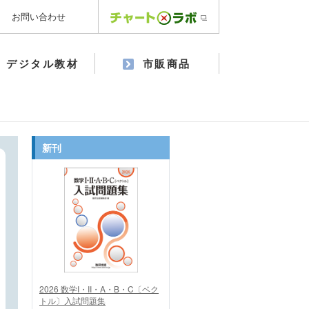
お問い合わせ
デジタル教材
市販商品
新刊
2026 数学I・II・A・B・C〔ベク
トル〕入試問題集