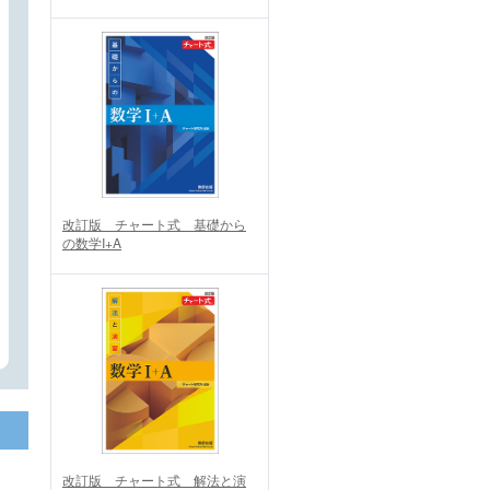
改訂版 チャート式 基礎から
の数学I+A
改訂版 チャート式 解法と演