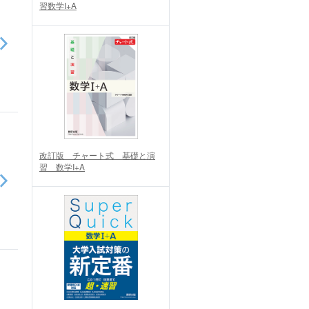
習数学I+A
改訂版 チャート式 基礎と演
習 数学I+A