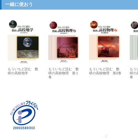
一緒に使おう
もういちど読む 数
もういちど読む 数
もういちど読む 数
もう
研の高校地学
研の高校物理 第１
研の高校物理 第2巻
研の
巻
巻