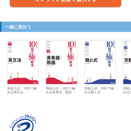
一緒に使おう
高校入試 10日で極
高校入試 10日で極
高校入試 10日で極
高校
める英文法
める英単語・熟語
める数と式
める