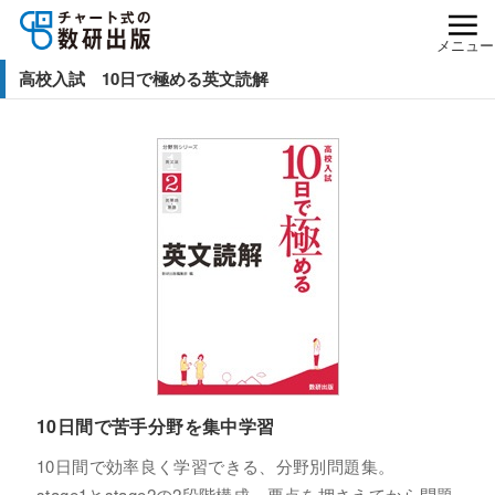
メニュー
高校入試 10日で極める英文読解
10日間で苦手分野を集中学習
10日間で効率良く学習できる、分野別問題集。
stage1とstage2の2段階構成。要点を押さえてから問題