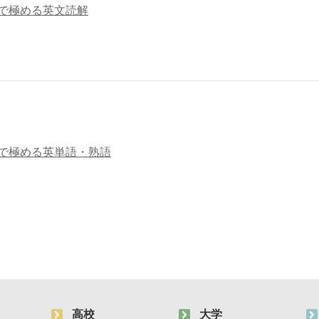
日で極める英文読解
日で極める英単語・熟語
高校
大学