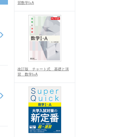
習数学I+A
改訂版 チャート式 基礎と演
習 数学I+A