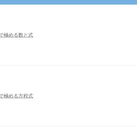
日で極める数と式
日で極める方程式