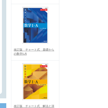
改訂版 チャート式 基礎から
の数学I+A
改訂版 チャート式 解法と演