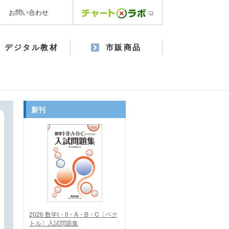
お問い合わせ
デジタル教材
市販商品
新刊
2026 数学I・II・A・B・C〔ベク
トル〕入試問題集