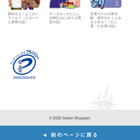
脱出せよ！ようかい
サンタがくれたふし
忍者カケルの算法
ワールド（スポーツ
ぎ時計(はじめての英
帖 老中のたくらみ
と食育の話）
語の話)
をとめろ！（たし
算・ひき算の話）
© 2020 Suken Shuppan.