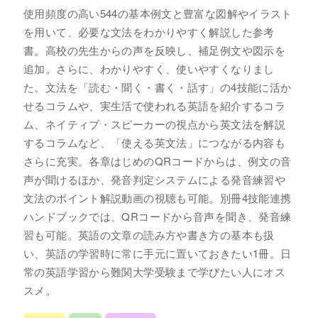
使用頻度の高い544の基本例文と豊富な図解やイラスト
を用いて、必要な文法をわかりやすく解説した参考
書。高校の先生からの声を反映し、補足例文や図示を
追加。さらに、わかりやすく、使いやすくなりまし
た。文法を「読む・聞く・書く・話す」の4技能に活か
せるコラムや、実生活で使われる英語を紹介するコラ
ム、ネイティブ・スピーカーの視点から英文法を解説
するコラムなど、「使える英文法」につながる内容も
さらに充実。各章はじめのQRコードからは、例文の音
声が聞けるほか、発音判定システムによる発音練習や
文法のポイント解説動画の視聴も可能。別冊4技能連携
ハンドブックでは、QRコードから音声を聞き、発音練
習も可能。英語の文章の読み方や書き方の基本も扱
い、英語の学習時に常に手元に置いておきたい1冊。日
常の英語学習から難関大学受験まで学びたい人にオス
スメ。