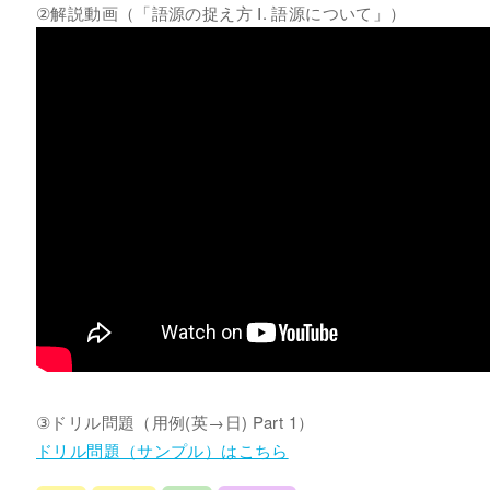
②解説動画（「語源の捉え方 Ⅰ. 語源について」）
③ドリル問題（用例(英→日) Part 1）
ドリル問題（サンプル）はこちら