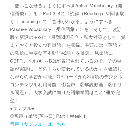
「使いこなせる」ようにすべきActive Vocabulary（発
信語彙）〉を、Part 3, 4に〈読解（Reading）や聞き取
り（Listening）で「意味がわかる」ようにすべき
Passive Vocabulary（受信語彙）〉を、そして、改訂
版で新設の＋αに〈最難関国公立・私大対策として、覚
えておくと役立つ難単語〉を収録。巻頭には〈英語で
の発信に重要な基本動詞42語〉を厳選。見出語に
CEFRレベル(A1～B2)が表記されているので、その単
語が実際に「どのくらい使われているのか」を確認し
ながらの学習が可能。QRコードから3種類のデジタル
コンテンツを利用可能（①音声 ②解説動画 ③ドリ
ル問題）。大学入試に向けた語彙学習はこれ1冊で完
璧！
●サンプル●
①音声（単語(英→日) Part 1 Week 1）
音声（サンプル）はこちら