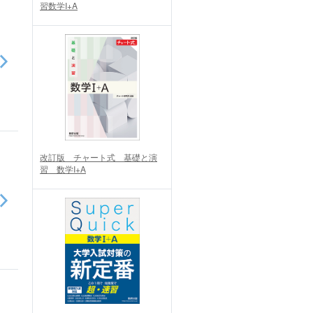
習数学I+A
改訂版 チャート式 基礎と演
習 数学I+A