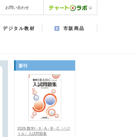
お問い合わせ
デジタル教材
市販商品
新刊
2026 数学I・II・A・B・C〔ベク
トル〕入試問題集