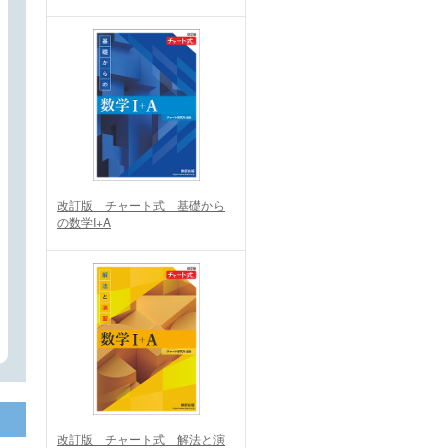
改訂版 チャート式 基礎から
の数学I+A
改訂版 チャート式 解法と演