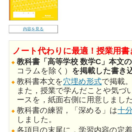
内容を見る
ノート代わりに最適！授業用書
教科書「高等学校 数学C」本文
コラムを除く）
を掲載した書き
教科書本文を
穴埋め形式
で掲載
また，授業で学んだことや気づ
ースを，紙面右側に用意しまし
教科書の練習，「深める」は
十
しました。
各項目の末尾に，学習内容の定