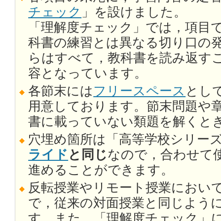
チェック
」を設けました。
「理解度チェック」では，項目
科書の練習とは異なる切り口の
らはすべて，教科書を読み返す
容となっています。
各節末には
フリースペース
とし
用意しております。節末問題や
書に載っていない類題を解くと
穴埋め箇所は「高等学校シリーズ
ライド
と同じ
なので，合わせて
進めることができます。
反転授業やリモート授業におい
で，従来の対面授業と同じよう
す。また，「理解度チェック」