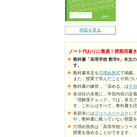
内容を見る
ノート代わりに最適！授業用書
教科書「高等学校 数学II」本文
す。
教科書本文を
穴埋め形式
で掲載
また，授業で学んだことや気づ
教科書の練習，「深める」は
十
各項目の末尾に，学習内容の定
「理解度チェック」では，単元
す。これらはすべて，教科書を
各節末には
フリースペース
とし
や，教科書に載っていない類題
穴埋め箇所は「高等学校シリーズ
授業を進めることができます。