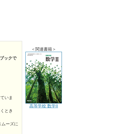
＜関連書籍＞
ブックで
していま
高等学校 数学II
解くとき
スムーズに