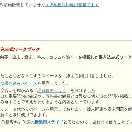
※店頭販売していません
＜※学校採用専用書籍です＞
き込み式ワークブック
の内容
（節末，章末，巻末，コラムを除く）
を掲載した書き込み式ワーク
。
いたことなどをメモするスペースを，紙面右側に用意しました。
分な書き込みスペース
を用意しました。
着度合いを確かめる「
理解度チェック
」を設けました。
で出た重要語句の確認や，教科書の練習とは異なる切り口の発問を掲載
読み返すことで答えがわかるような内容となっています。
て，ノート代わりのページを用意しております。節末問題や章末問題を
を解くときに使用できます。
 教授資料」付属の
授業用スライド
と同じ
なので，合わせて使うことで