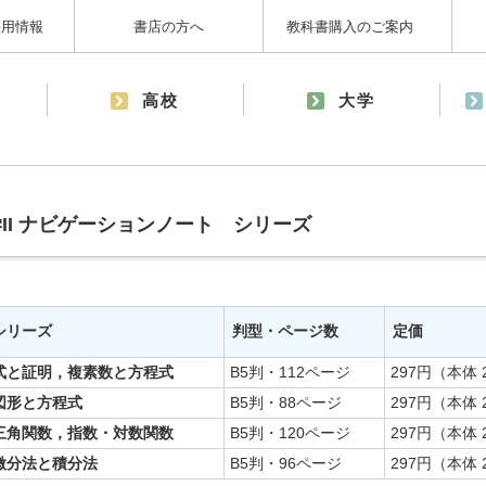
採用情報
書店の方へ
教科書購入のご案内
高校
大学
学II ナビゲーションノート シリーズ
シリーズ
判型・ページ数
定価
式と証明，複素数と方程式
B5判・112ページ
297円（本体 
図形と方程式
B5判・88ページ
297円（本体 
三角関数，指数・対数関数
B5判・120ページ
297円（本体 
微分法と積分法
B5判・96ページ
297円（本体 