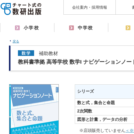
会社案内・採用情報
小学校
中学校
戻る
補助教材
教科書準拠 高等学校 数学I ナビゲーションノ
シリーズ
数と式，集合と命題
2次関数
図形と計量，データの分析
※店頭販売していません
＜※