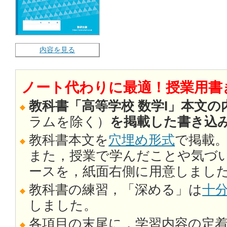
内容を見る
ノート代わりに最適！授業用書
教科書「高等学校 数学I」本文の
ラムを除く）
を掲載した書き込
教科書本文を
穴埋め形式
で掲載
また，授業で学んだことや気づ
ースを，紙面右側に用意しまし
教科書の練習，「深める」は
十
しました。
各項目の末尾に，学習内容の定