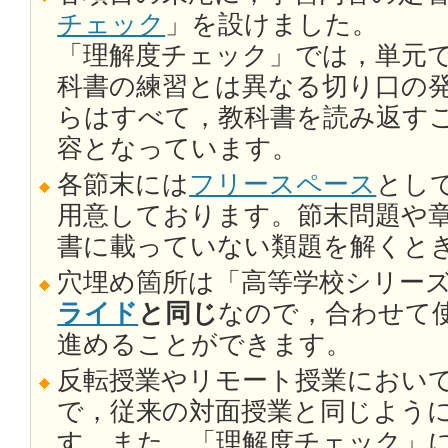
チェック
」を設けました。
「理解度チェック」では，単元
科書の練習とは異なる切り口の
らはすべて，教科書を読み返す
容となっています。
各節末には
フリースペース
とし
用意しております。節末問題や
書に載っていない類題を解くと
穴埋め箇所は「高等学校シリーズ
ライド
と同じ
なので，合わせて
進めることができます。
反転授業やリモート授業におい
で，従来の対面授業と同じよう
す。また，「理解度チェック」