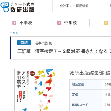
会社案内・採用情報
小学校
中学校
戻る
漢字問題集
三訂版 漢字検定７～２級対応 書きたくなる 
数研出版編集部 編
税込定価
649
定価
本体
ISBNコード
978