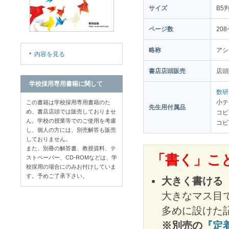
サイズ
B5
ページ数
20
略称
アシ
内容を見る
書店店頭販売
店
学校採用専用書籍に関して
数研
小テ
この書籍は学校採用専用書籍のた
先生用付属品
め、書店店頭では販売しておりませ
コピ
ん。学校の授業等でのご使用を考慮
コピ
し、個人の方には、別売解答も販売
しておりません。
また、別冊の解答書、教授資料、テ
「書く」こ
ストペーパー、CD-ROMなどは、学
校採用の場合にのみお付けしていま
す。予めご了承下さい。
大きく書ける
大きなマス目
多めに設けた
※別売の
『定