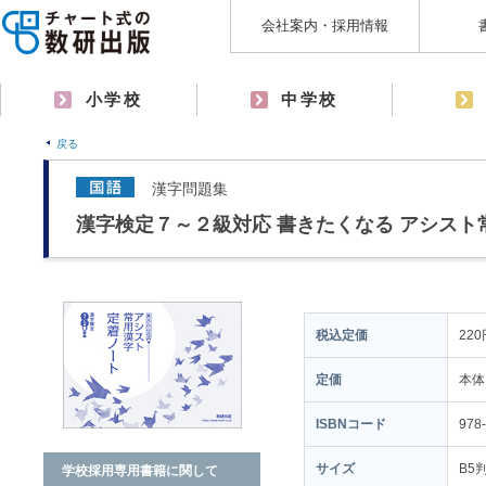
会社案内・採用情報
小学校
中学校
戻る
漢字問題集
漢字検定７～２級対応 書きたくなる アシス
税込定価
220
定価
本体
ISBNコード
978
サイズ
B5
学校採用専用書籍に関して