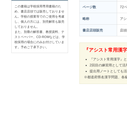
この書籍は学校採用専用書籍のた
ページ数
72
め、書店店頭では販売しておりませ
ん。学校の授業等でのご使用を考慮
略称
アシ
し、個人の方には、別売解答も販売
しておりません。
書店店頭販売
店
また、別冊の解答書、教授資料、テ
ストペーパー、CD-ROMなどは、学
校採用の場合にのみお付けしていま
す。予めご了承下さい。
『アシスト常用漢字
『アシスト常用漢字』と
2回目の練習用として活
提出用ノートとしても活
※都道府県名漢字問題、各