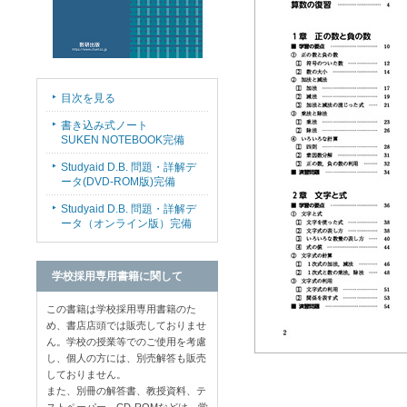
目次を見る
書き込み式ノート
SUKEN NOTEBOOK完備
Studyaid D.B. 問題・詳解デ
ータ(DVD-ROM版)完備
Studyaid D.B. 問題・詳解デ
ータ（オンライン版）完備
学校採用専用書籍に関して
この書籍は学校採用専用書籍のた
め、書店店頭では販売しておりませ
ん。学校の授業等でのご使用を考慮
し、個人の方には、別売解答も販売
しておりません。
また、別冊の解答書、教授資料、テ
ストペーパー、CD-ROMなどは、学